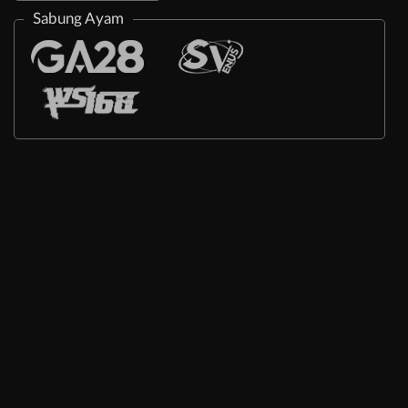
Sabung Ayam