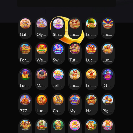
Gates of Olympus POP
Olympus Wins
Starlight Wins
Lucky Tiger 1000
Lucky Fortune Tree
Lucky Phoenix
Fortunes of Aztec
Wealthy Frog
Sweet Burst
Tut's Treasure Tower
Lucky Panda
Lucky MonKey
Lucky Dice
Master Gems
Jelly Candy
Lucky Bull
Lucky Mouse
DJ Neko
777 Rush
Lucky Tiger
Code of Cairo
Mystic Wishes
Happy Dragon
Pig Farm