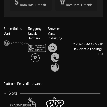
Rata-rata 1 Menit
Rata-rata 1 Menit
Bersertifikasi
Tanggung
Browser
Dari
Jawab
Yang
Bermain
Didukung
©2026 GACOR77JP.
Hak cipta dilindungi |
18+
Platform Penyedia Layanan
Slots