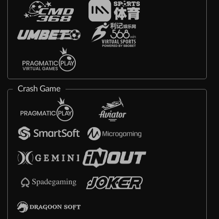
Crash Game