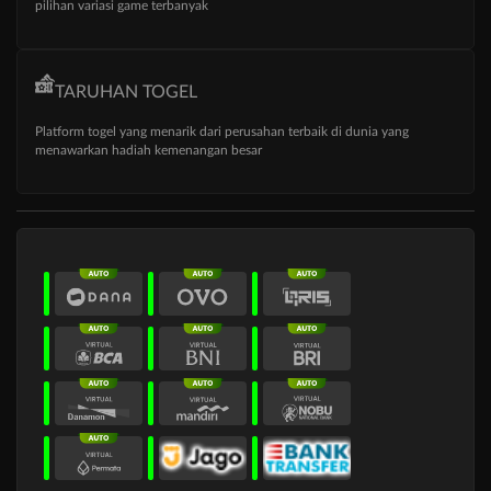
pilihan variasi game terbanyak
TARUHAN TOGEL
Platform togel yang menarik dari perusahan terbaik di dunia yang
menawarkan hadiah kemenangan besar