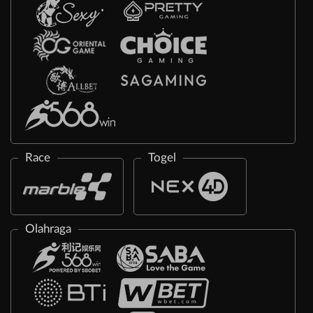
Race
Togel
Olahraga