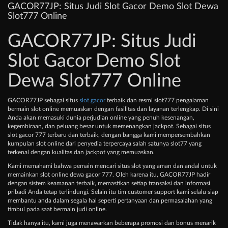
GACOR77JP: Situs Judi Slot Gacor Demo Slot Dewa
Slot777 Online
GACOR77JP: Situs Judi
Slot Gacor Demo Slot
Dewa Slot777 Online
GACOR77JP sebagai situs
slot gacor
terbaik dan resmi ​slot777 pengalaman
bermain slot online memuaskan dengan fasilitas dan layanan terlengkap. Di sini
Anda akan memasuki dunia perjudian online yang penuh kesenangan,
kegembiraan, dan peluang besar untuk memenangkan jackpot. Sebagai situs
slot gacor 77​7 terbaru dan terbaik, dengan bangga kami mempersembahkan
kumpulan slot online dari penyedia terpercaya salah satunya slot77 yang
terkenal dengan kualitas dan jackpot yang memuaskan.
Kami memahami bahwa pemain mencari situs slot yang aman dan andal untuk
memainkan slot online dewa gacor 77​7. Oleh karena itu, GACOR77JP hadir
dengan sistem keamanan terbaik, memastikan setiap transaksi dan informasi
pribadi Anda tetap terlindungi. Selain itu tim customer support kami selalu siap
membantu anda dalam segala hal seperti pertanyaan dan permasalahan yang
timbul pada saat bermain judi online.
Tidak hanya itu, kami juga menawarkan beberapa promosi dan bonus menarik