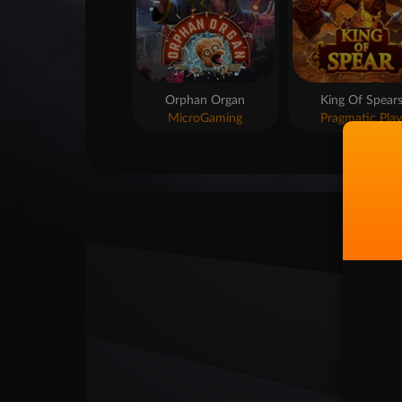
Orphan Organ
King Of Spear
MicroGaming
Pragmatic Pla