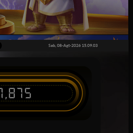
Sab, 08-Agt-2026 15.09.03
 31-Jul-2026 dari 00.00.00 sampai 31-Jul-2027 00.00.00. Selama waktu ini, Marble
7,875