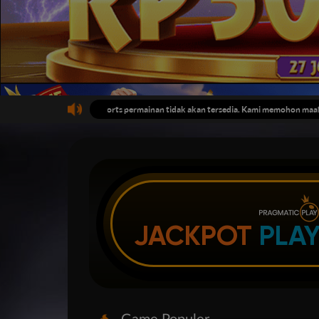
tu ini, PP Virtual Sports permainan tidak akan tersedia. Kami memohon maaf atas k
JACKPOT
PLA