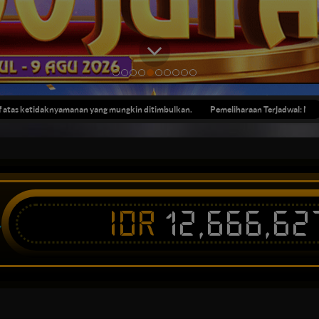
etidaknyamanan yang mungkin ditimbulkan.
Pemeliharaan Terjadwal: MarbleX pada
IDR
12,666,62
Y