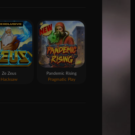
Ze Zeus
Pandemic Rising
Hacksaw
Pragmatic Play