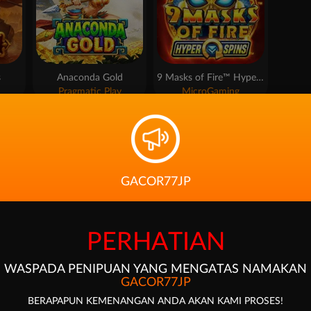
s
Anaconda Gold
9 Masks of Fire™ HyperSpins™
y
Pragmatic Play
MicroGaming
GACOR77JP
PERHATIAN
WASPADA PENIPUAN YANG MENGATAS NAMAKAN
GACOR77JP
BERAPAPUN KEMENANGAN ANDA AKAN KAMI PROSES!