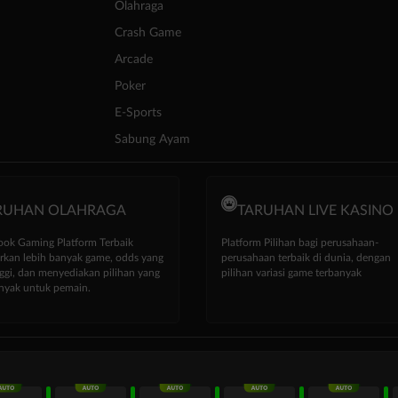
Olahraga
Crash Game
Arcade
Poker
E-Sports
Sabung Ayam
RUHAN OLAHRAGA
TARUHAN LIVE KASINO
ook Gaming Platform Terbaik
Platform Pilihan bagi perusahaan-
kan lebih banyak game, odds yang
perusahaan terbaik di dunia, dengan
nggi, dan menyediakan pilihan yang
pilihan variasi game terbanyak
anyak untuk pemain.