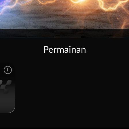
Permainan
i