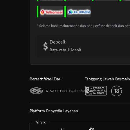
* Selama bank maintenance dan bank offline deposit dan pen
Deposit
Rata-rata 1 Menit
Bersertifikasi Dari
Tanggung Jawab Bermain
Platform Penyedia Layanan
Slots