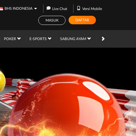
BHS INDONESIA
Live Chat
Versi Mobile
DAFTAR
MASUK
PROMOSI
POKER
E-SPORTS
SABUNG AYAM