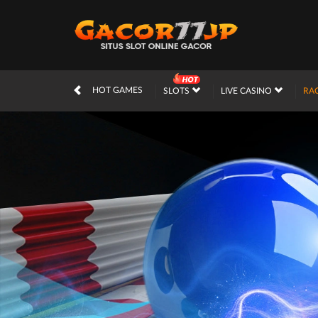
HOT GAMES
SLOTS
LIVE CASINO
RA