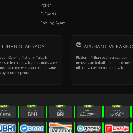
Poker
E-Sports
Sabung Ayam
ARUHAN OLAHRAGA
TARUHAN LIVE KASIN
book Gaming Platform Terbaik
Platform Pilihan bagi perusahaan-
rkan lebih banyak game, odds yang
perusahaan terbaik di dunia, dengan
tinggi, dan menyediakan pilihan yang
pilihan variasi game terbanyak
banyak untuk pemain.