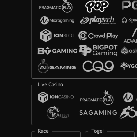
Live Casino
Race
Togel