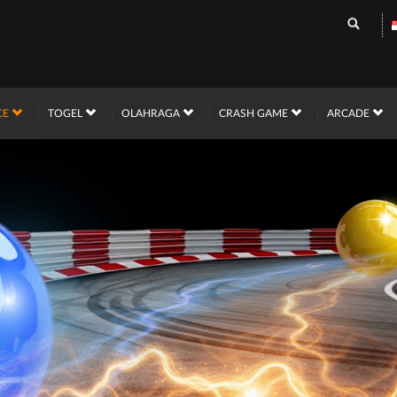
CE
TOGEL
OLAHRAGA
CRASH GAME
ARCADE