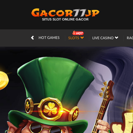
HOT GAMES
SLOTS
LIVE CASINO
RA