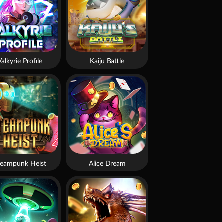
Valkyrie Profile
Kaiju Battle
teampunk Heist
Alice Dream