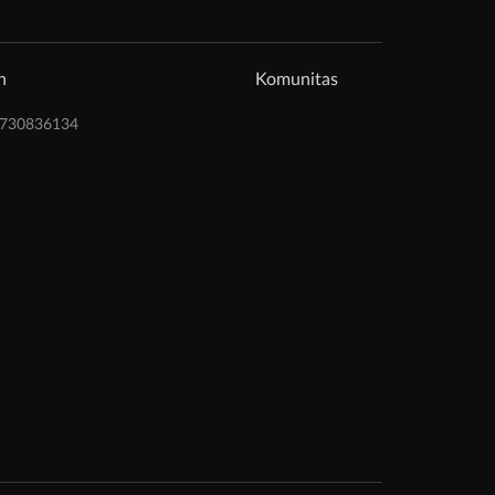
n
Komunitas
730836134