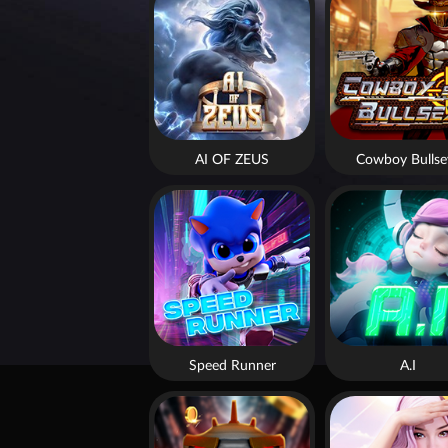
AI OF ZEUS
Cowboy Bullse
Speed Runner
A.I